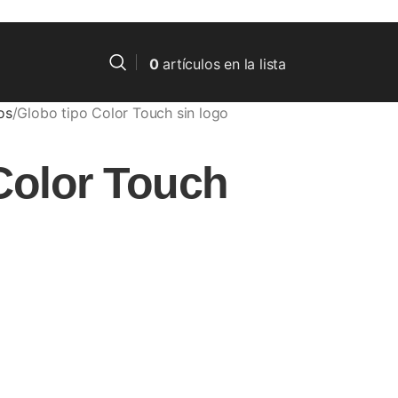
0
artículos
en la lista
os
Globo tipo Color Touch sin logo
Color Touch