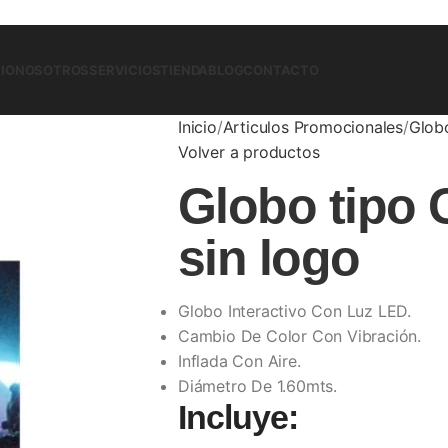
CIO
NOSOTROS
SERVICIOS
TIENDA
BLOG
CONTACTO
Inicio
Articulos Promocionales
Glob
Volver a productos
Globo tipo 
sin logo
Globo Interactivo Con Luz LED.
Cambio De Color Con Vibración.
Inflada Con Aire.
Diámetro De 1.60mts.
Incluye: