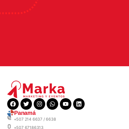
Panamá
+507 214 6637 / 6638
+507 67186313