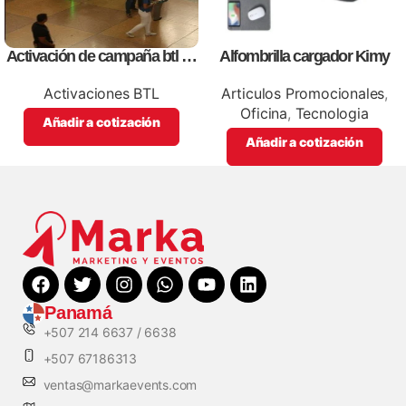
Activación de campaña btl en
Alfombrilla cargador Kimy
la terminal de albrook en
plaza central
Activaciones BTL
Articulos Promocionales
,
Oficina
,
Tecnologia
Añadir a cotización
Añadir a cotización
Panamá
+507 214 6637 / 6638
+507 67186313
ventas@markaevents.com