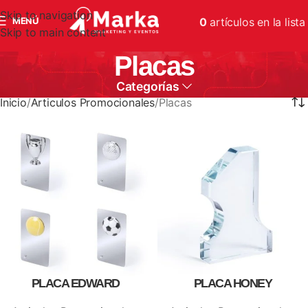
Skip to navigation
MENÚ
0
artículos
en la lista
Skip to main content
Placas
Categorías
Inicio
Articulos Promocionales
Placas
PLACA EDWARD
PLACA HONEY