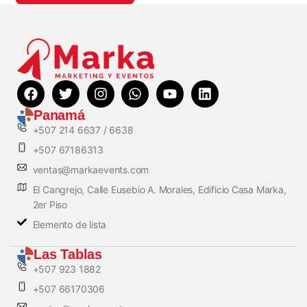
Panamá
+507 214 6637 / 6638
+507 67186313
ventas@markaevents.com
El Cangrejo, Calle Eusebio A. Morales, Edificio Casa Marka,
2er Piso
Elemento de lista
Las Tablas
+507 923 1882
+507 66170306