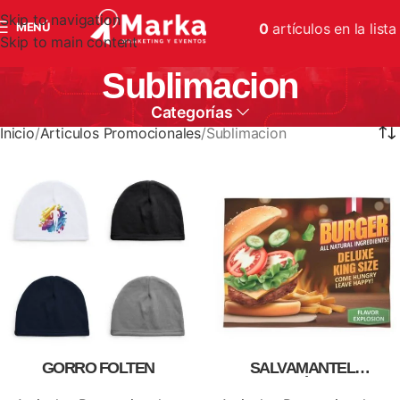
Skip to navigation
MENÚ
0
artículos
en la lista
Skip to main content
Sublimacion
Categorías
Inicio
Articulos Promocionales
Sublimacion
GORRO FOLTEN
SALVAMANTEL
SUBLIMACIÓN LEBRON