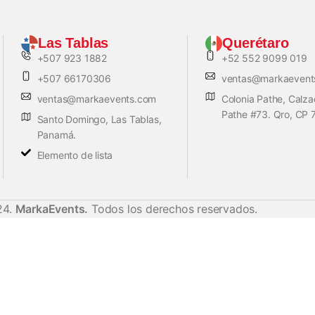
Las Tablas
Querétaro
+507 923 1882
+52 552 9099 019
+507 66170306
ventas@markaevent
ventas@markaevents.com
Colonia Pathe, Calz
Pathe #73. Qro, CP
Santo Domingo, Las Tablas,
Panamá.
Elemento de lista
24.
MarkaEvents.
Todos los derechos reservados.