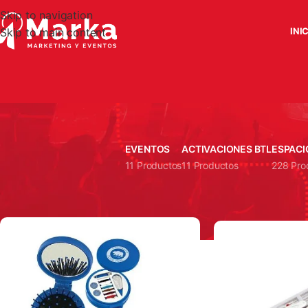
Skip to navigation
Skip to main content
INI
EVENTOS
ACTIVACIONES BTL
ESPACI
11 Productos
11 Productos
228 Pro
Inicio
Articulos Promocionales
Costureros