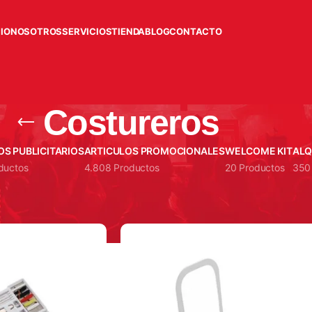
CIO
NOSOTROS
SERVICIOS
TIENDA
BLOG
CONTACTO
Costureros
OS PUBLICITARIOS
ARTICULOS PROMOCIONALES
WELCOME KIT
ALQ
ductos
4.808 Productos
20 Productos
350
Mostrar
9
12