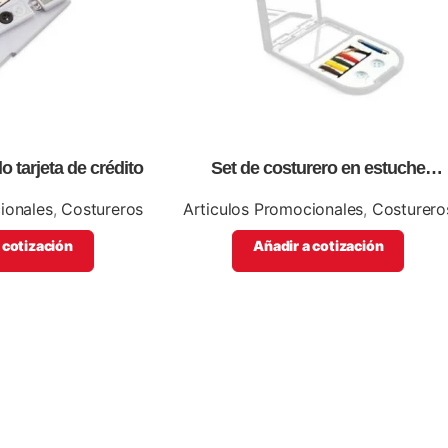
 tarjeta de crédito
Set de costurero en estuche
rectangular plateado, con espejo e
parte superior
ionales
,
Costureros
Articulos Promocionales
,
Costurero
 cotización
Añadir a cotización