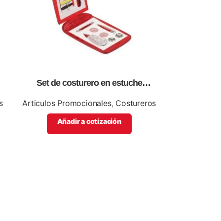
Set de costurero en estuche
n
rectangular, colores solidos, delgado
s
Articulos Promocionales
,
Costureros
Añadir a cotización