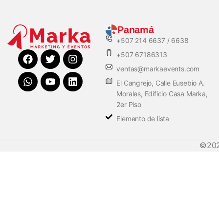
Panamá
+507 214 6637 / 6638
+507 67186313
ventas@markaevents.com
El Cangrejo, Calle Eusebio A.
Morales, Edificio Casa Marka,
2er Piso
Elemento de lista
©20