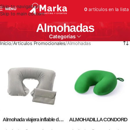
Skip to navigation
MENÚ
0
artículos
en la lista
Skip to main content
Almohadas
Categorías
Inicio
Articulos Promocionales
Almohadas
Almohada viajera inflable de
ALMOHADILLA CONDORD
pana con su estuche del color