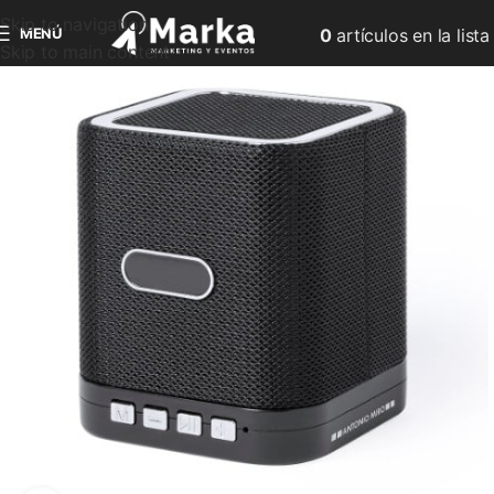
Skip to navigation
MENÚ
0
artículos
en la lista
Skip to main content