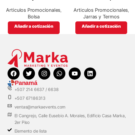
especial, para impresión full
silver,para impresión full color
color
Articulos Promocionales
,
Articulos Promocionales
,
Bolsa
Jarras y Termos
Añadir a cotización
Añadir a cotización
Panamá
+507 214 6637 / 6638
+507 67186313
ventas@markaevents.com
El Cangrejo, Calle Eusebio A. Morales, Edificio Casa Marka,
2er Piso
Elemento de lista