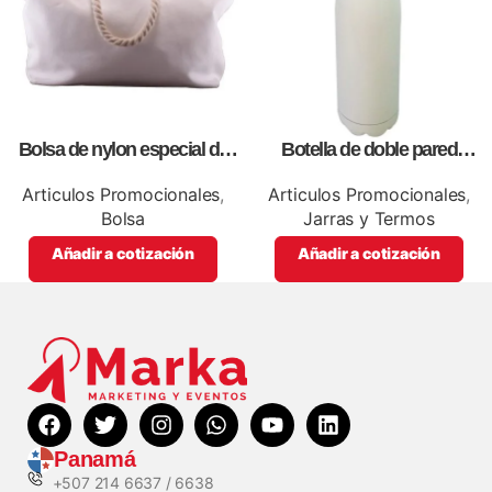
Bolsa de nylon especial de
Botella de doble pared
lona blanca, personalizables
blanca,como articulos
con impresión full color.
promocionales
Articulos Promocionales
,
Articulos Promocionales
,
Bolsa
Jarras y Termos
Añadir a cotización
Añadir a cotización
Panamá
+507 214 6637 / 6638