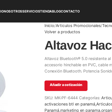
CIO
NOSOTROS
SERVICIOS
TIENDA
BLOG
CONTACTO
Inicio
Articulos Promocionales
Tecn
Volver a productos
Altavoz Hac
Altavoz Bluetooth® 5.0 resistente al
accesorio hinchable en PVC, cable m
Conexión Bluetooth. Potencia Soni
Añadir a cotización
SKU:
MK-PF-6444
Categorías:
Artic
activaciones btl en panamá,Articul
Panamá,marketing en panama,organ