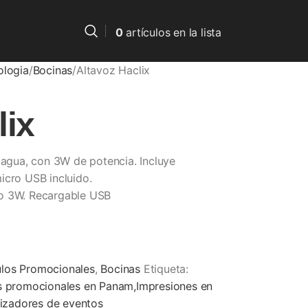
0
artículos
en la lista
ologia
Bocinas
Altavoz Haclix
lix
 agua, con 3W de potencia. Incluye
icro USB incluido.
do 3W. Recargable USB
ulos Promocionales
,
Bocinas
Etiqueta:
os promocionales en Panam,Impresiones en
izadores de eventos