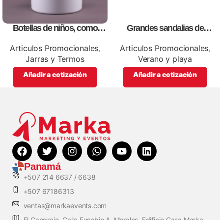
Botellas de niños, como
Grandes sandalias de
artículos promocionales
sublimación con tablero,
personalizables con logos o
Articulos Promocionales
,
Articulos Promocionales
,
información de tu empresa
Jarras y Termos
Verano y playa
Añadir a cotización
Añadir a cotización
Panamá
+507 214 6637 / 6638
+507 67186313
ventas@markaevents.com
El Cangrejo, Calle Eusebio A. Morales, Edificio Casa Marka,