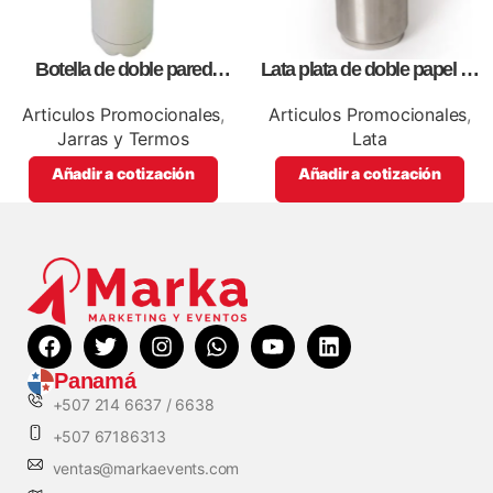
Botella de doble pared
Lata plata de doble papel de
blanca,como articulos
vació, para sublimación,
promocionales
impresión full color
Articulos Promocionales
,
Articulos Promocionales
,
Jarras y Termos
Lata
Añadir a cotización
Añadir a cotización
Panamá
+507 214 6637 / 6638
+507 67186313
ventas@markaevents.com