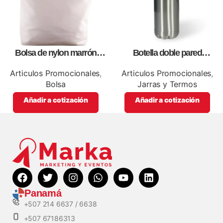
Bolsa de nylon marrón
Botella doble pared
especial, para impresión full
silver,para impresión full color
color
Articulos Promocionales
,
Articulos Promocionales
,
Bolsa
Jarras y Termos
Añadir a cotización
Añadir a cotización
Panamá
+507 214 6637 / 6638
+507 67186313