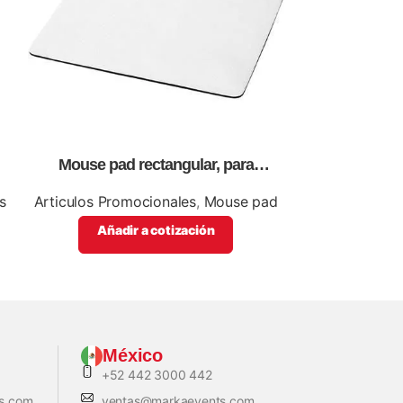
Mouse pad rectangular, para
Rompecabeza
impresión full color.
papel,para s
s
Articulos Promocionales
,
Mouse pad
Articul
Ro
Añadir a cotización
Añadi
México
+52 442 3000 442
s.com
ventas@markaevents.com