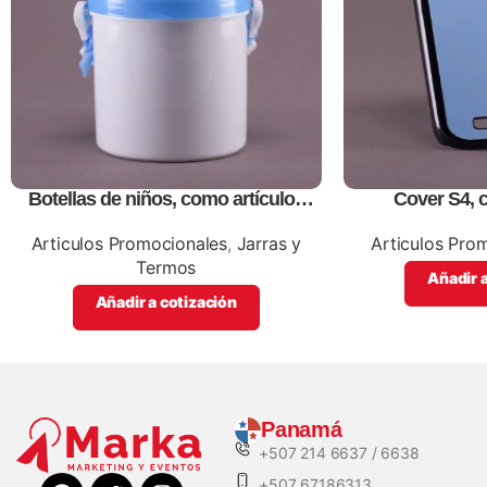
Botellas de niños, como artículos
Cover S4, 
promocionales
promo
Articulos Promocionales
,
Jarras y
Articulos Pro
Termos
Añadir a
Añadir a cotización
Panamá
+507 214 6637 / 6638
+507 67186313