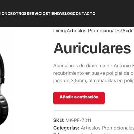
CIO
NOSOTROS
SERVICIOS
TIENDA
BLOG
CONTACTO
Inicio
Articulos Promocionales
Audi
Auriculares
Auriculares de diadema de Antonio 
recubrimiento en suave polipiel de 
jack de 3,5mm, almohadillas en polip
Añadir a cotización
SKU:
MK-PF-7011
Categorías:
Articulos Promocionale