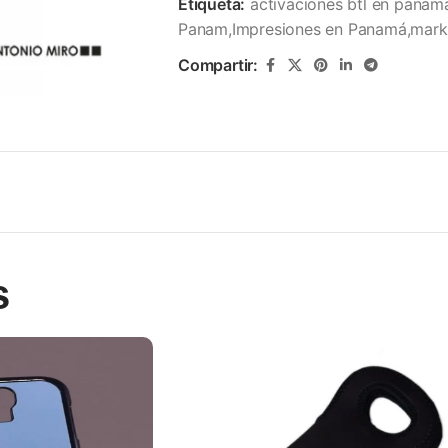
Etiqueta:
activaciones btl en panam
Panam,Impresiones en Panamá,mark
Compartir:
s