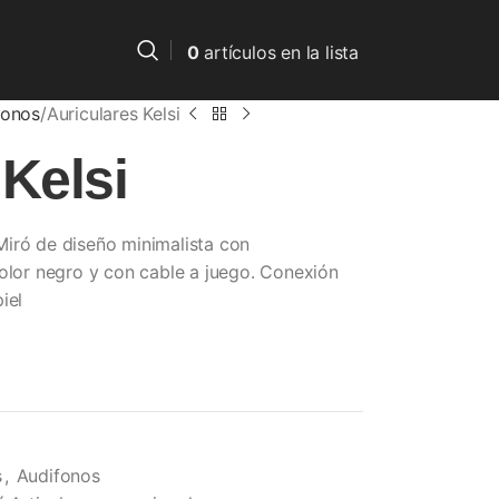
0
artículos
en la lista
fonos
Auriculares Kelsi
 Kelsi
Miró de diseño minimalista con
color negro y con cable a juego. Conexión
iel
s
,
Audifonos