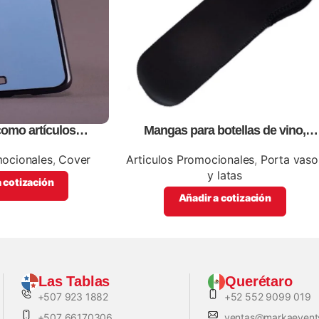
como artículos
Mangas para botellas de vino,
cionales
personalizables con impresión full
color.
mocionales
,
Cover
Articulos Promocionales
,
Porta vaso
y latas
 cotización
Añadir a cotización
Las Tablas
Querétaro
+507 923 1882
+52 552 9099 019
+507 66170306
ventas@markaevent