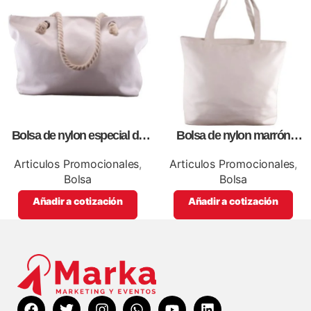
Bolsa de nylon especial de
Bolsa de nylon marrón
lona blanca, personalizables
especial, para impresión full
con impresión full color.
color
Articulos Promocionales
,
Articulos Promocionales
,
Bolsa
Bolsa
Añadir a cotización
Añadir a cotización