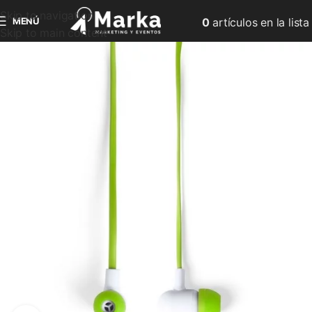
Skip to navigation
MENÚ
0
artículos
en la lista
Skip to main content