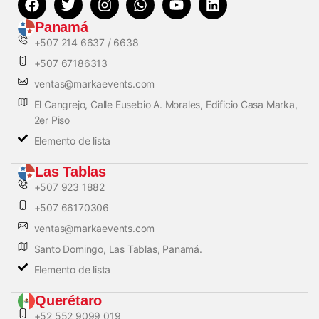
Panamá
+507 214 6637 / 6638
+507 67186313
ventas@markaevents.com
El Cangrejo, Calle Eusebio A. Morales, Edificio Casa Marka,
2er Piso
Elemento de lista
Las Tablas
+507 923 1882
+507 66170306
ventas@markaevents.com
Santo Domingo, Las Tablas, Panamá.
Elemento de lista
Querétaro
+52 552 9099 019