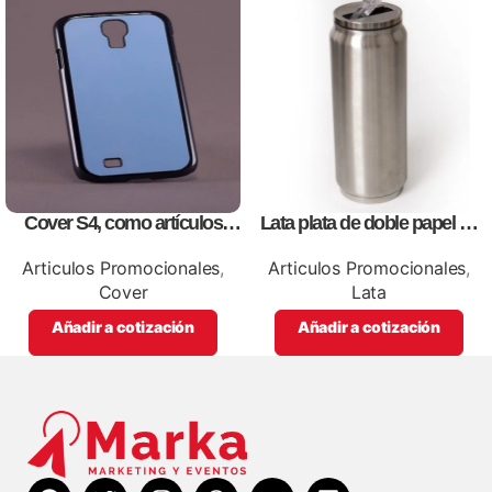
Cover S4, como artículos
Lata plata de doble papel de
promocionales
vació, para sublimación,
impresión full color
Articulos Promocionales
,
Articulos Promocionales
,
Cover
Lata
Añadir a cotización
Añadir a cotización