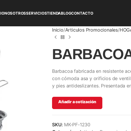
CIO
NOSOTROS
SERVICIOS
TIENDA
BLOG
CONTACTO
Inicio
Articulos Promocionales
HOG
BARBACOA
Barbacoa fabricada en resistente a
con cómoda asa y orificios de ventila
y pies antideslizantes. Presentada en
Añadir a cotización
SKU:
MK-PF-1230