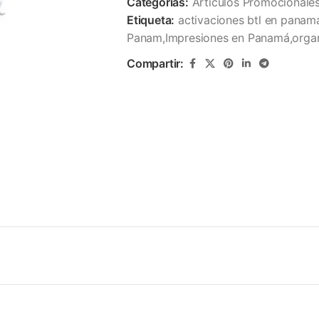
Categorías:
Articulos Promocionale
Etiqueta:
activaciones btl en panam
Panam,Impresiones en Panamá,organ
Compartir: