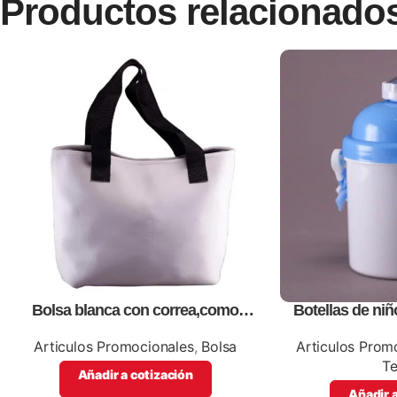
Productos relacionado
Bolsa blanca con correa,como
Botellas de niñ
artículos promocionales
promo
Articulos Promocionales
,
Bolsa
Articulos Prom
T
Añadir a cotización
Añadir a