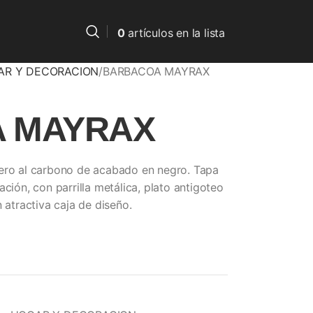
0
artículos
en la lista
AR Y DECORACION
BARBACOA MAYRAX
 MAYRAX
cero al carbono de acabado en negro. Tapa
ción, con parrilla metálica, plato antigoteo
 atractiva caja de diseño.