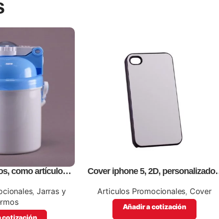
s
os, como artículos
Cover iphone 5, 2D, personalizados
cionales
full color.
ocionales
,
Jarras y
Articulos Promocionales
,
Cover
ermos
Añadir a cotización
 cotización