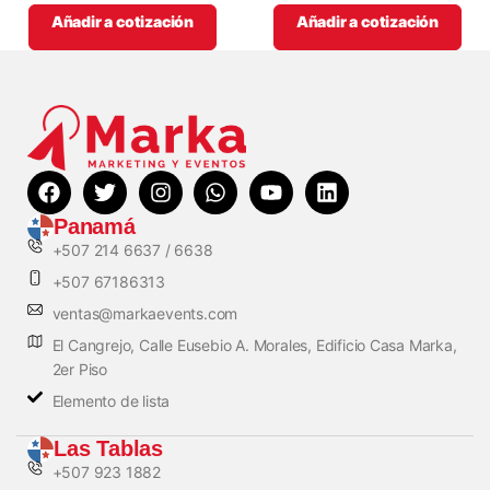
Añadir a cotización
Añadir a cotización
Panamá
+507 214 6637 / 6638
+507 67186313
ventas@markaevents.com
El Cangrejo, Calle Eusebio A. Morales, Edificio Casa Marka,
2er Piso
Elemento de lista
Las Tablas
+507 923 1882