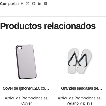
Compartir:
Productos relacionados
Cover de iphone4, 2D, como
Grandes sandalias de
artículos promocionales.
sublimación con tablero,
personalizables con logos o
Articulos Promocionales
,
Articulos Promocionales
,
información de tu empresa
Cover
Verano y playa