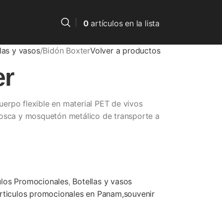
0
artículos
en la lista
las y vasos
Bidón Boxter
Volver a productos
er
erpo flexible en material PET de vivos
rosca y mosquetón metálico de transporte a
ulos Promocionales
,
Botellas y vasos
rticulos promocionales en Panam,souvenir