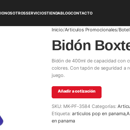
CIO
NOSOTROS
SERVICIOS
TIENDA
BLOG
CONTACTO
Inicio
Articulos Promocionales
Botel
Bidón Boxt
Bidón de 400ml de capacidad con cu
colores. Con tapón de seguridad a 
juego.
Añadir a cotización
SKU:
MK-PF-3584
Categorías:
Artic
Etiqueta:
articulos pop en panama,A
en panama