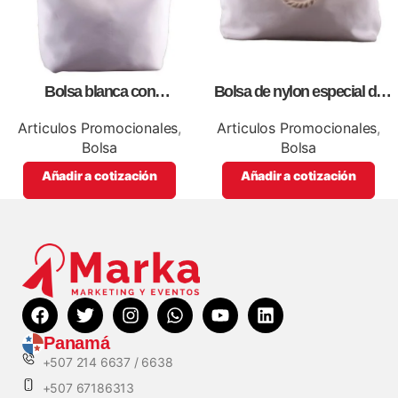
Bolsa blanca con
Bolsa de nylon especial de
correa,como artículos
lona blanca, personalizables
promocionales
con impresión full color.
Articulos Promocionales
,
Articulos Promocionales
,
Bolsa
Bolsa
Añadir a cotización
Añadir a cotización
Panamá
+507 214 6637 / 6638
+507 67186313