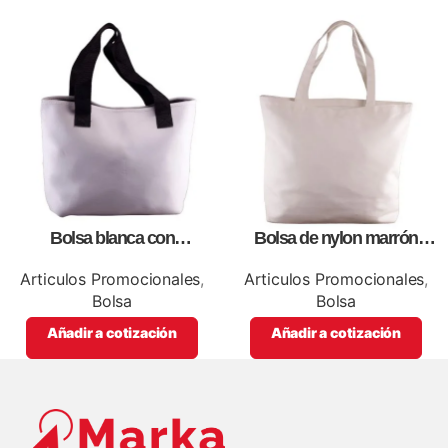
Bolsa blanca con
Bolsa de nylon marrón
correa,como artículos
especial, para impresión full
promocionales
color
Articulos Promocionales
,
Articulos Promocionales
,
Bolsa
Bolsa
Añadir a cotización
Añadir a cotización