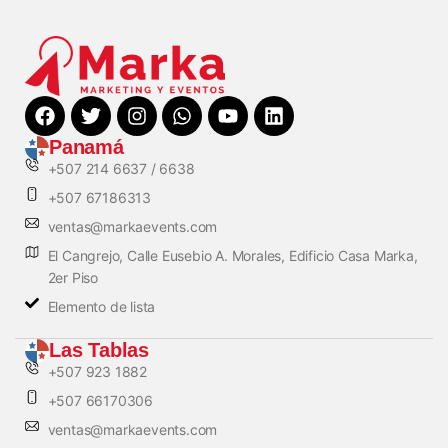
Panamá
+507 214 6637 / 6638
+507 67186313
ventas@markaevents.com
El Cangrejo, Calle Eusebio A. Morales, Edificio Casa Marka,
2er Piso
Elemento de lista
Las Tablas
+507 923 1882
+507 66170306
ventas@markaevents.com