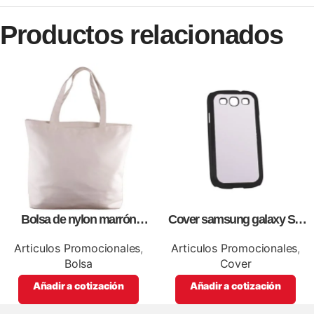
Productos relacionados
Bolsa de nylon marrón
Cover samsung galaxy S3,
especial, para impresión full
para sublimación, impresión
color
full color
Articulos Promocionales
,
Articulos Promocionales
,
Bolsa
Cover
Añadir a cotización
Añadir a cotización