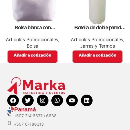
Bolsa blanca con
Botella de doble pared
correa,como artículos
blanca,como articulos
promocionales
promocionales
Articulos Promocionales
,
Articulos Promocionales
,
Bolsa
Jarras y Termos
Añadir a cotización
Añadir a cotización
Panamá
+507 214 6637 / 6638
+507 67186313