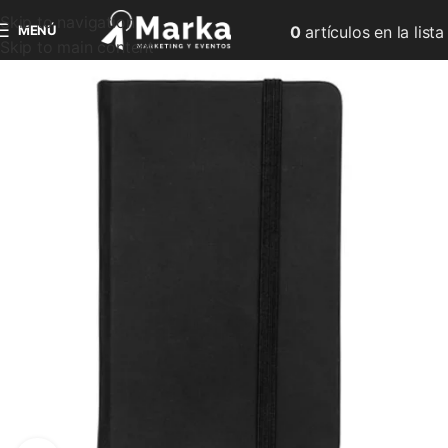
Skip to navigation
MENÚ
0
artículos
en la lista
Skip to main content