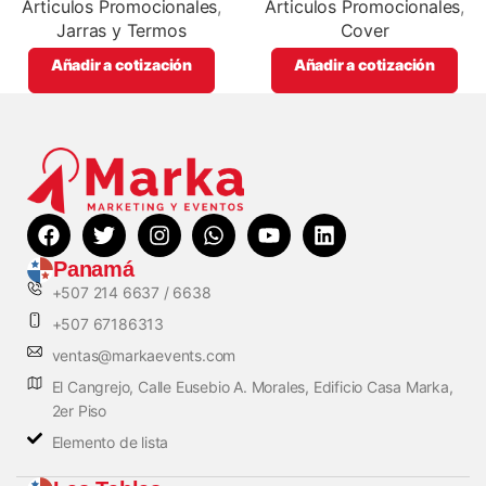
full color
Articulos Promocionales
,
Articulos Promocionales
,
Jarras y Termos
Cover
Añadir a cotización
Añadir a cotización
Panamá
+507 214 6637 / 6638
+507 67186313
ventas@markaevents.com
El Cangrejo, Calle Eusebio A. Morales, Edificio Casa Marka,
2er Piso
Elemento de lista