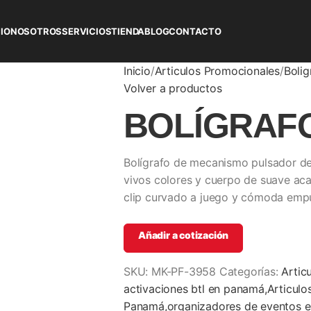
CIO
NOSOTROS
SERVICIOS
TIENDA
BLOG
CONTACTO
Inicio
Articulos Promocionales
Bolig
Volver a productos
BOLÍGRAFO
Bolígrafo de mecanismo pulsador de 
vivos colores y cuerpo de suave aca
clip curvado a juego y cómoda empu
Añadir a cotización
SKU:
MK-PF-3958
Categorías:
Artic
activaciones btl en panamá,Articul
Panamá,organizadores de eventos 