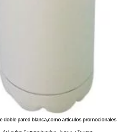
de doble pared blanca,como articulos promocionales
Articulos Promocionales
,
Jarras y Termos