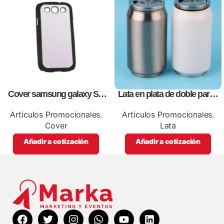
Cover samsung galaxy S3,
Lata en plata de doble pared
para sublimación, impresión
vació, personalizables con
full color
impresión full color
Articulos Promocionales
,
Articulos Promocionales
,
Cover
Lata
Añadir a cotización
Añadir a cotización