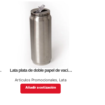
Lata plata de doble papel de vació,
Mangas para la
para sublimación, impresión full
con logo ó
color
Articulos Promocionales
,
Lata
Articulos Pro
Añadir a cotización
Añadi