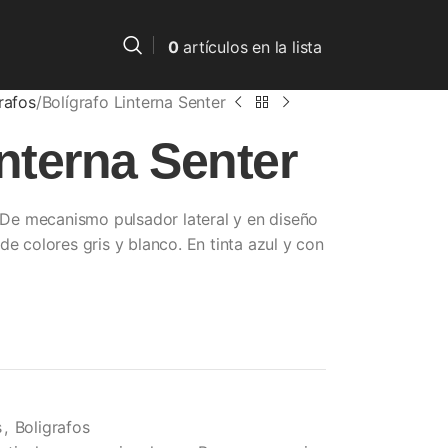
0
artículos
en la lista
rafos
Bolígrafo Linterna Senter
interna Senter
. De mecanismo pulsador lateral y en diseño
de colores gris y blanco. En tinta azul y con
s
,
Boligrafos