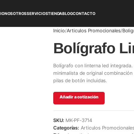
CIO
NOSOTROS
SERVICIOS
TIENDA
BLOG
CONTACTO
Inicio
Articulos Promocionales
Bolig
Bolígrafo L
Bolígrafo con linterna led integrada
minimalista de original combinación 
pilas de botón incluidas.
Añadir a cotización
SKU:
MK-PF-3714
Categorías:
Articulos Promocionale