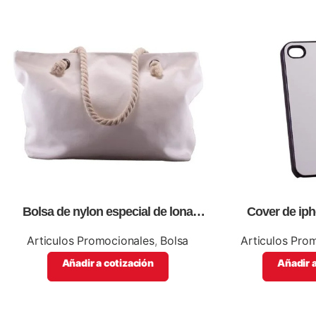
Bolsa de nylon especial de lona
Cover de ip
blanca, personalizables con
artículos 
impresión full color.
Articulos Promocionales
,
Bolsa
Articulos Pro
Añadir a cotización
Añadir a