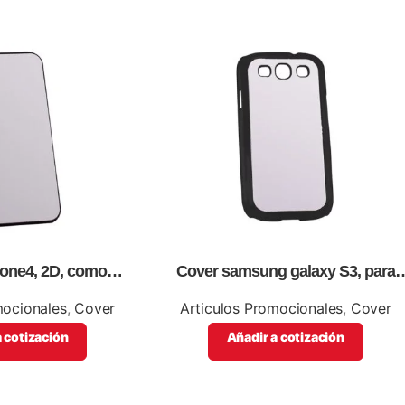
hone4, 2D, como
Cover samsung galaxy S3, para
promocionales.
sublimación, impresión full color
mocionales
,
Cover
Articulos Promocionales
,
Cover
 cotización
Añadir a cotización