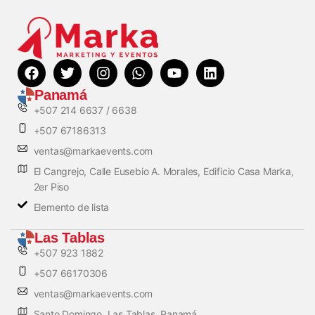
Panamá
+507 214 6637 / 6638
+507 67186313
ventas@markaevents.com
El Cangrejo, Calle Eusebio A. Morales, Edificio Casa Marka,
2er Piso
Elemento de lista
Las Tablas
+507 923 1882
+507 66170306
ventas@markaevents.com
Santo Domingo, Las Tablas, Panamá.