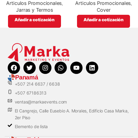
promocionales
Articulos Promocionales
,
Articulos Promocionales
,
Jarras y Termos
Cover
Añadir a cotización
Añadir a cotización
Panamá
+507 214 6637 / 6638
+507 67186313
ventas@markaevents.com
El Cangrejo, Calle Eusebio A. Morales, Edificio Casa Marka,
2er Piso
Elemento de lista