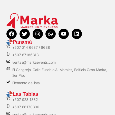
Panamá
+507 214 6637 / 6638
+507 67186313
ventas@markaevents.com
El Cangrejo, Calle Eusebio A. Morales, Edificio Casa Marka,
2er Piso
Elemento de lista
Las Tablas
+507 923 1882
+507 66170306
ventas@markaevents.com