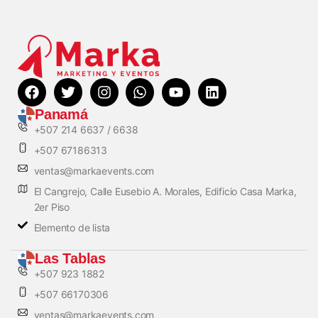
Panamá
+507 214 6637 / 6638
+507 67186313
ventas@markaevents.com
El Cangrejo, Calle Eusebio A. Morales, Edificio Casa Marka,
2er Piso
Elemento de lista
Las Tablas
+507 923 1882
+507 66170306
ventas@markaevents.com