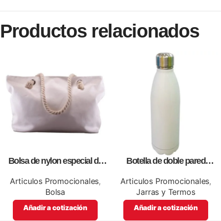
Productos relacionados
Bolsa de nylon especial de
Botella de doble pared
lona blanca, personalizables
blanca,como articulos
con impresión full color.
promocionales
Articulos Promocionales
,
Articulos Promocionales
,
Bolsa
Jarras y Termos
Añadir a cotización
Añadir a cotización