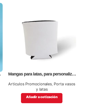
Mangas para latas, para personalizar
Portavasos, 
con logo ó información de tu
p
empresa
Articulos Promocionales
,
Porta vasos
Articulos Pro
y latas
Añadir a cotización
Añadi