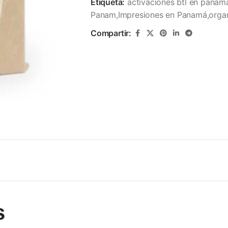
Etiqueta:
activaciones btl en panam
Panam,Impresiones en Panamá,organ
Compartir:
s