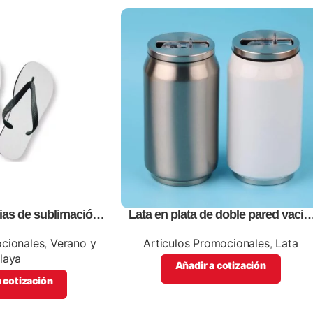
ias de sublimación
Lata en plata de doble pared vació,
ersonalizables con
personalizables con impresión full
ción de tu empresa
color
ocionales
,
Verano y
Articulos Promocionales
,
Lata
laya
Añadir a cotización
 cotización