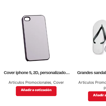
Cover iphone 5, 2D, personalizados,
Grandes sandal
full color.
con tablero, p
logos o informa
Articulos Promocionales
,
Cover
Articulos Prom
p
Añadir a cotización
Añadir a