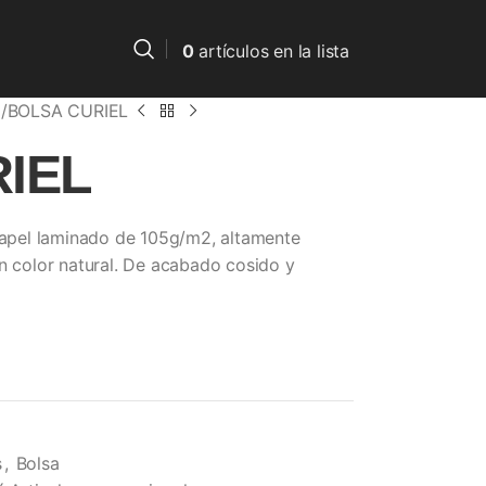
0
artículos
en la lista
a
BOLSA CURIEL
IEL
 papel laminado de 105g/m2, altamente
en color natural. De acabado cosido y
s
,
Bolsa