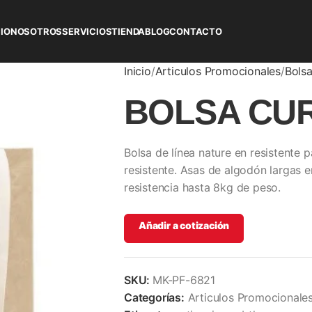
CIO
NOSOTROS
SERVICIOS
TIENDA
BLOG
CONTACTO
Inicio
Articulos Promocionales
Bols
BOLSA CUR
Bolsa de línea nature en resistente
resistente. Asas de algodón largas 
resistencia hasta 8kg de peso.
Añadir a cotización
SKU:
MK-PF-6821
Categorías:
Articulos Promocionale