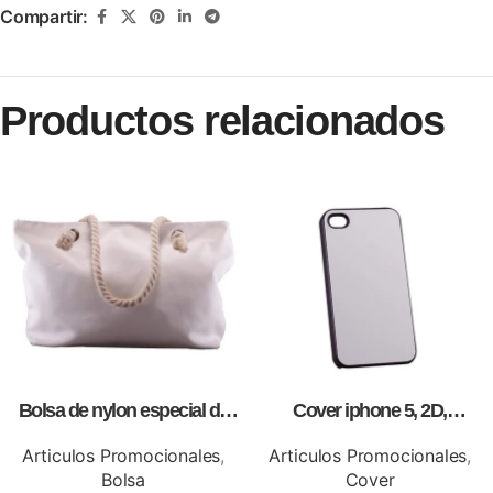
Compartir:
Productos relacionados
Bolsa de nylon especial de
Cover iphone 5, 2D,
lona blanca, personalizables
personalizados, full color.
con impresión full color.
Articulos Promocionales
,
Articulos Promocionales
,
Bolsa
Cover