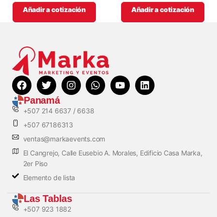
Añadir a cotización
Añadir a cotización
Panamá
+507 214 6637 / 6638
+507 67186313
ventas@markaevents.com
El Cangrejo, Calle Eusebio A. Morales, Edificio Casa Marka,
2er Piso
Elemento de lista
Las Tablas
+507 923 1882