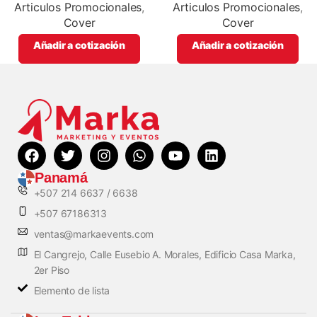
full color
Articulos Promocionales
,
Articulos Promocionales
,
Cover
Cover
Añadir a cotización
Añadir a cotización
Panamá
+507 214 6637 / 6638
+507 67186313
ventas@markaevents.com
El Cangrejo, Calle Eusebio A. Morales, Edificio Casa Marka,
2er Piso
Elemento de lista