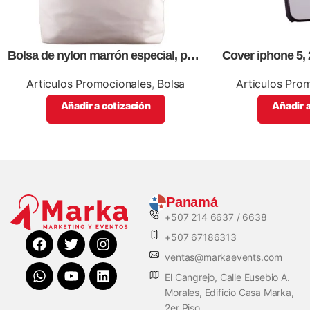
Bolsa de nylon marrón especial, para
Cover iphone 5, 
impresión full color
ful
Articulos Promocionales
,
Bolsa
Articulos Pro
Añadir a cotización
Añadir a
Panamá
+507 214 6637 / 6638
+507 67186313
ventas@markaevents.com
El Cangrejo, Calle Eusebio A.
Morales, Edificio Casa Marka,
2er Piso