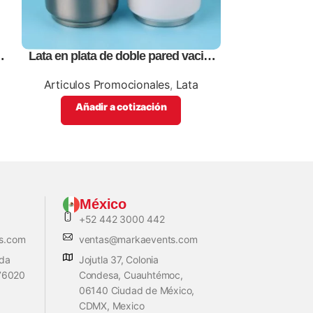
Lata en plata de doble pared vació,
Portavasos, 
personalizables con impresión full
p
color
Articulos Promocionales
,
Lata
Articulos Pro
Añadir a cotización
Añadi
México
+52 442 3000 442
s.com
ventas@markaevents.com
ada
Jojutla 37, Colonia
 76020
Condesa, Cuauhtémoc,
06140 Ciudad de México,
CDMX, Mexico