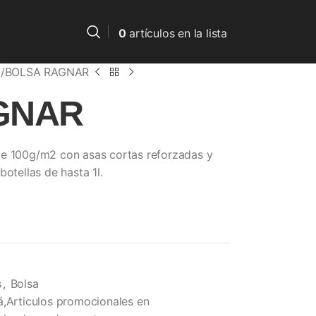
0
artículos
en la lista
a
BOLSA RAGNAR
GNAR
de 100g/m2 con asas cortas reforzadas y
otellas de hasta 1l.
s
,
Bolsa
á,Articulos promocionales en