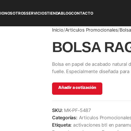
CIO
NOSOTROS
SERVICIOS
TIENDA
BLOG
CONTACTO
Inicio
Articulos Promocionales
Bols
BOLSA RA
Bolsa en papel de acabado natural 
fuelle. Especialmente diseñada para b
Añadir a cotización
SKU:
MK-PF-5487
Categorías:
Articulos Promocionale
Etiqueta:
activaciones btl en panam