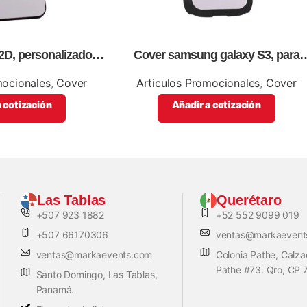
2D, personalizados,
Cover samsung galaxy S3, para
l color.
sublimación, impresión full color
mocionales
,
Cover
Articulos Promocionales
,
Cover
 cotización
Añadir a cotización
Las Tablas
Querétaro
+507 923 1882
+52 552 9099 019
+507 66170306
ventas@markaevent
ventas@markaevents.com
Colonia Pathe, Calz
Pathe #73. Qro, CP
Santo Domingo, Las Tablas,
Panamá.