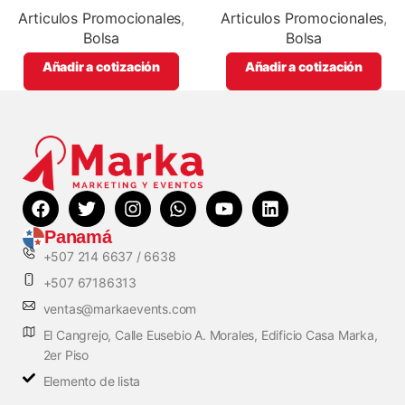
promocionales
color
Articulos Promocionales
,
Articulos Promocionales
,
Bolsa
Bolsa
Añadir a cotización
Añadir a cotización
Panamá
+507 214 6637 / 6638
+507 67186313
ventas@markaevents.com
El Cangrejo, Calle Eusebio A. Morales, Edificio Casa Marka,
2er Piso
Elemento de lista