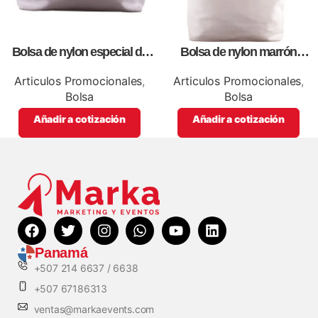
Bolsa de nylon especial de
Bolsa de nylon marrón
lona blanca, personalizables
especial, para impresión full
con impresión full color.
color
Articulos Promocionales
,
Articulos Promocionales
,
Bolsa
Bolsa
Añadir a cotización
Añadir a cotización
Panamá
+507 214 6637 / 6638
+507 67186313
ventas@markaevents.com