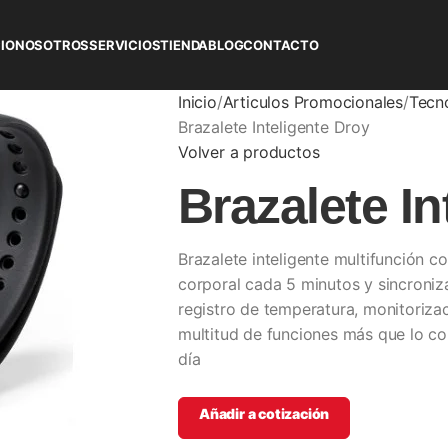
CIO
NOSOTROS
SERVICIOS
TIENDA
BLOG
CONTACTO
Inicio
Articulos Promocionales
Tecn
Brazalete Inteligente Droy
Volver a productos
Brazalete In
Brazalete inteligente multifunción 
corporal cada 5 minutos y sincroniz
registro de temperatura, monitoriza
multitud de funciones más que lo con
día
Añadir a cotización