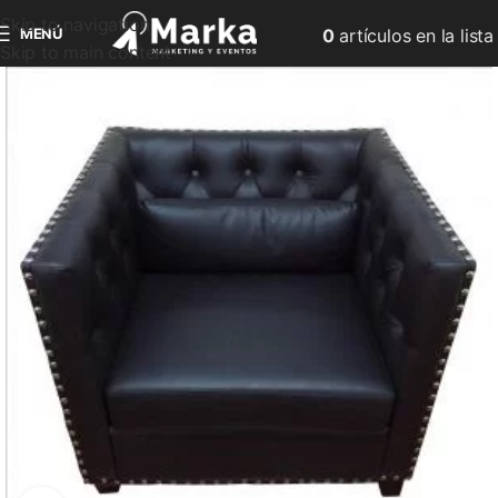
Skip to navigation
MENÚ
0
artículos
en la lista
Skip to main content