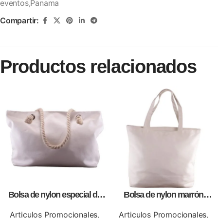
eventos,Panama
Compartir:
Productos relacionados
Bolsa de nylon especial de
Bolsa de nylon marrón
lona blanca, personalizables
especial, para impresión full
con impresión full color.
color
Articulos Promocionales
,
Articulos Promocionales
,