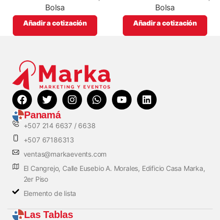
Bolsa
Bolsa
Añadir a cotización
Añadir a cotización
Panamá
+507 214 6637 / 6638
+507 67186313
ventas@markaevents.com
El Cangrejo, Calle Eusebio A. Morales, Edificio Casa Marka,
2er Piso
Elemento de lista
Las Tablas