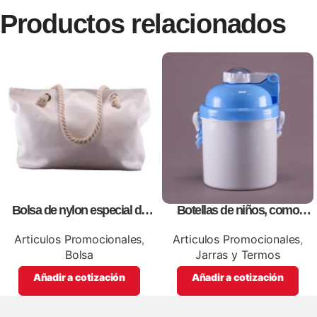
Productos relacionados
Bolsa de nylon especial de
Botellas de niños, como
lona blanca, personalizables
artículos promocionales
con impresión full color.
Articulos Promocionales
,
Articulos Promocionales
,
Bolsa
Jarras y Termos
Añadir a cotización
Añadir a cotización