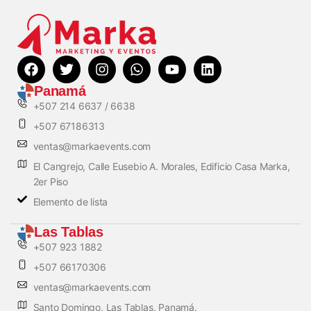
Panamá
+507 214 6637 / 6638
+507 67186313
ventas@markaevents.com
El Cangrejo, Calle Eusebio A. Morales, Edificio Casa Marka,
2er Piso
Elemento de lista
Las Tablas
+507 923 1882
+507 66170306
ventas@markaevents.com
Santo Domingo, Las Tablas, Panamá.