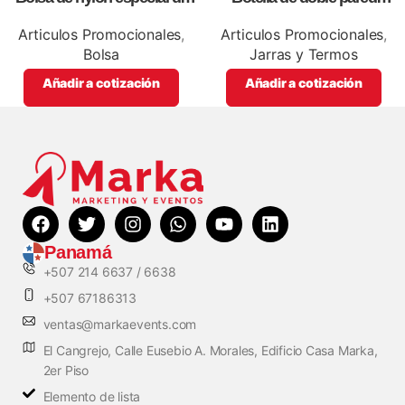
lona blanca, personalizables
blanca,como articulos
con impresión full color.
promocionales
Articulos Promocionales
,
Articulos Promocionales
,
Bolsa
Jarras y Termos
Añadir a cotización
Añadir a cotización
Panamá
+507 214 6637 / 6638
+507 67186313
ventas@markaevents.com
El Cangrejo, Calle Eusebio A. Morales, Edificio Casa Marka,
2er Piso
Elemento de lista