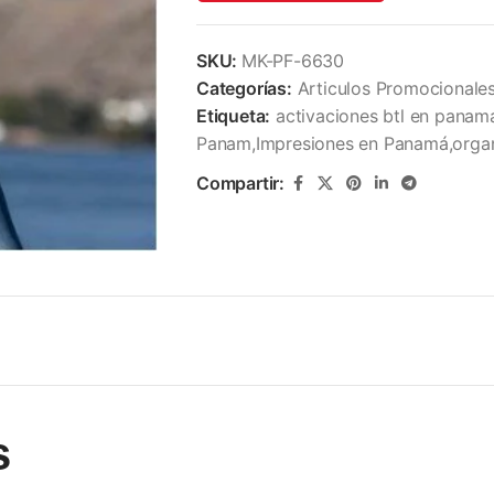
SKU:
MK-PF-6630
Categorías:
Articulos Promocionale
Etiqueta:
activaciones btl en panam
Panam,Impresiones en Panamá,organ
Compartir:
s