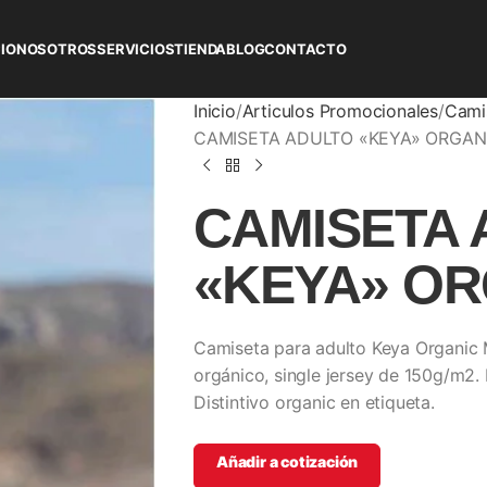
CIO
NOSOTROS
SERVICIOS
TIENDA
BLOG
CONTACTO
Inicio
Articulos Promocionales
Camis
CAMISETA ADULTO «KEYA» ORGAN
CAMISETA 
«KEYA» OR
Camiseta para adulto Keya Organic 
orgánico, single jersey de 150g/m2. E
Distintivo organic en etiqueta.
Añadir a cotización