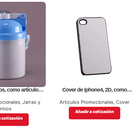
os, como artículos
Cover de iphone4, 2D, como
cionales
artículos promocionales.
ocionales
,
Jarras y
Articulos Promocionales
,
Cover
ermos
Añadir a cotización
 cotización