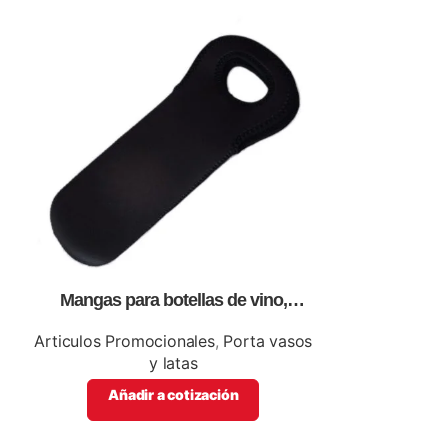
Mangas para botellas de vino,
Portavasos, 
personalizables con impresión full
p
color.
Articulos Promocionales
,
Porta vasos
Articulos Pro
y latas
Añadir a cotización
Añadi