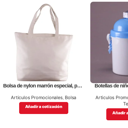
Bolsa de nylon marrón especial, para
Botellas de niñ
impresión full color
promo
Articulos Promocionales
,
Bolsa
Articulos Prom
T
Añadir a cotización
Añadir a