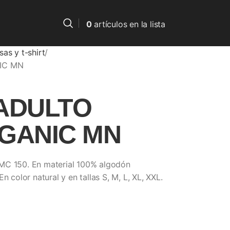
0
artículos
en la lista
as y t-shirt
IC MN
ADULTO
GANIC MN
MC 150. En material 100% algodón
n color natural y en tallas S, M, L, XL, XXL.