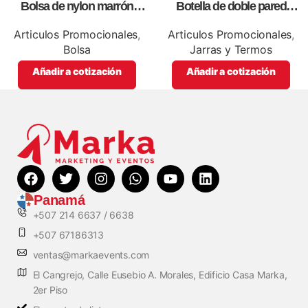
Bolsa de nylon marrón
Botella de doble pared
especial, para impresión full
blanca,como articulos
color
promocionales
Articulos Promocionales
,
Articulos Promocionales
,
Bolsa
Jarras y Termos
Añadir a cotización
Añadir a cotización
Panamá
+507 214 6637 / 6638
+507 67186313
ventas@markaevents.com
El Cangrejo, Calle Eusebio A. Morales, Edificio Casa Marka,
2er Piso