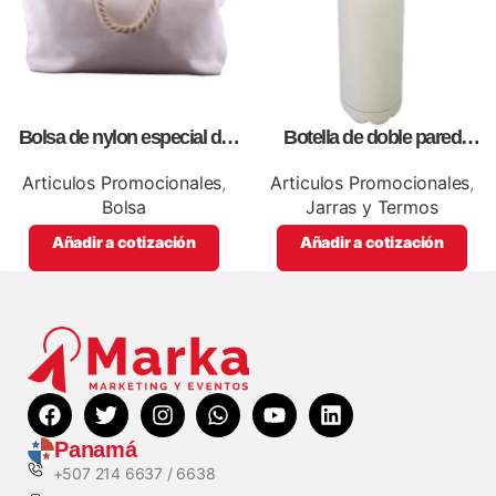
Bolsa de nylon especial de
Botella de doble pared
lona blanca, personalizables
blanca,como articulos
con impresión full color.
promocionales
Articulos Promocionales
,
Articulos Promocionales
,
Bolsa
Jarras y Termos
Añadir a cotización
Añadir a cotización
Panamá
+507 214 6637 / 6638