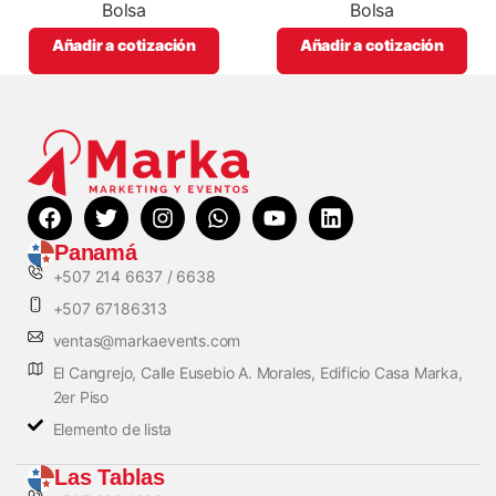
Bolsa
Bolsa
Añadir a cotización
Añadir a cotización
Panamá
+507 214 6637 / 6638
+507 67186313
ventas@markaevents.com
El Cangrejo, Calle Eusebio A. Morales, Edificio Casa Marka,
2er Piso
Elemento de lista
Las Tablas