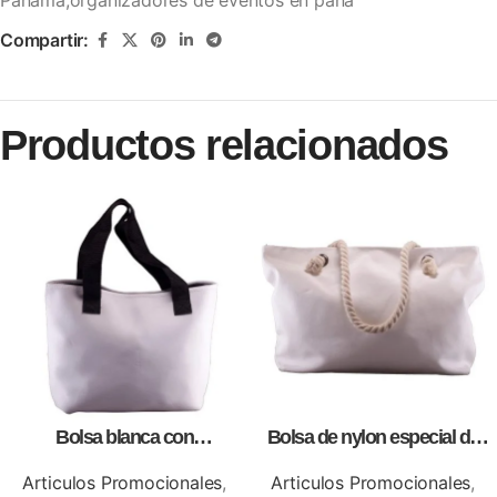
Compartir:
Productos relacionados
Bolsa blanca con
Bolsa de nylon especial de
correa,como artículos
lona blanca, personalizables
promocionales
con impresión full color.
Articulos Promocionales
,
Articulos Promocionales
,