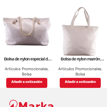
Bolsa de nylon especial de
Bolsa de nylon marrón
lona blanca, personalizables
especial, para impresión full
con impresión full color.
color
Articulos Promocionales
,
Articulos Promocionales
,
Bolsa
Bolsa
Añadir a cotización
Añadir a cotización