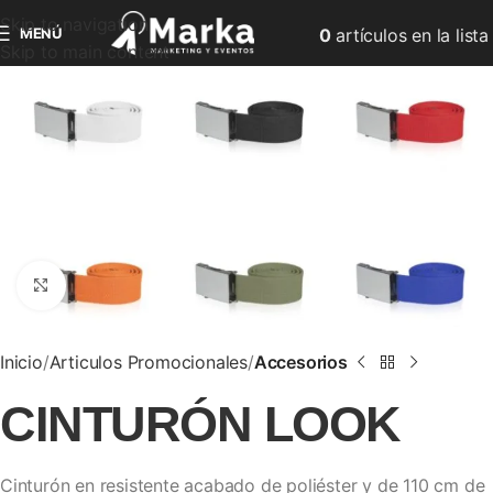
Skip to navigation
MENÚ
0
artículos
en la lista
Skip to main content
Clic para ampliar
Inicio
Articulos Promocionales
Accesorios
CINTURÓN LOOK
Cinturón en resistente acabado de poliéster y de 110 cm de