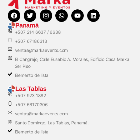
Panamá
+507 214 6637 / 6638
+507 67186313
ventas@markaevents.com
El Cangrejo, Calle Eusebio A. Morales, Edificio Casa Marka,
2er Piso
Elemento de lista
Las Tablas
+507 923 1882
+507 66170306
ventas@markaevents.com
Santo Domingo, Las Tablas, Panamá.
Elemento de lista