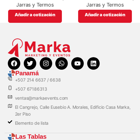
Jarras y Termos
Jarras y Termos
Añadir a cotización
Añadir a cotización
Panamá
+507 214 6637 / 6638
+507 67186313
ventas@markaevents.com
El Cangrejo, Calle Eusebio A. Morales, Edificio Casa Marka,
2er Piso
Elemento de lista
Las Tablas