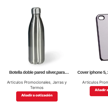
Botella doble pared silver,para
Cover iphone 5, 
impresión full color
ful
Articulos Promocionales
,
Jarras y
Articulos Pro
Termos
Añadir a
Añadir a cotización