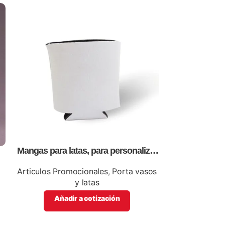
Mangas para latas, para personalizar
Plato, para s
n
con logo ó información de tu
empresa
Articulos Promocionales
,
Porta vasos
Articulos P
y latas
Añadi
Añadir a cotización