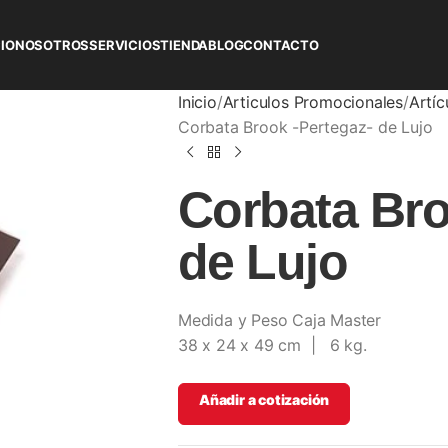
CIO
NOSOTROS
SERVICIOS
TIENDA
BLOG
CONTACTO
Inicio
Articulos Promocionales
Artíc
Corbata Brook -Pertegaz- de Lujo
Corbata Bro
de Lujo
Medida y Peso Caja Master
38 x 24 x 49 cm | 6 kg.
Añadir a cotización