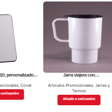
2D, personalizados,
Jarra viajera con
l color.
tapa,personalizables, con impresio
full color
mocionales
,
Cover
Articulos Promocionales
,
Jarras y
Termos
 cotización
Añadir a cotización