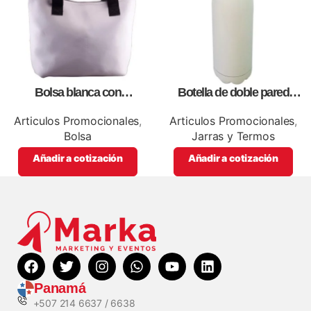
Bolsa blanca con
Botella de doble pared
correa,como artículos
blanca,como articulos
promocionales
promocionales
Articulos Promocionales
,
Articulos Promocionales
,
Bolsa
Jarras y Termos
Añadir a cotización
Añadir a cotización
Panamá
+507 214 6637 / 6638